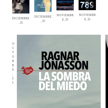
NOVIEMBR
NOVIEMBR
DICIEMBRE
DICIEMBRE
E, 25
E, 25
, 25
, 25
O
C
T
U
B
R
E
,
2
5