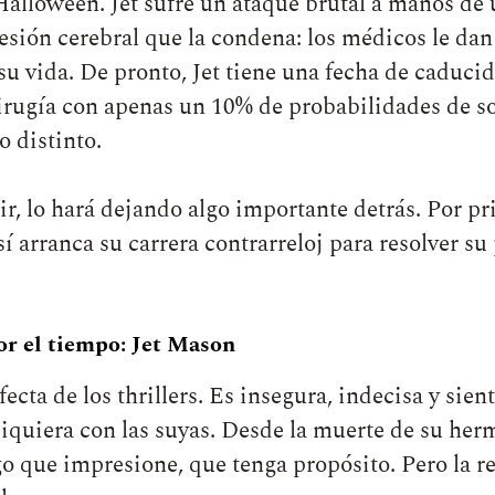
lloween. Jet sufre un ataque brutal a manos de u
lesión cerebral que la condena: los médicos le da
u vida. De pronto, Jet tiene una fecha de caduc
irugía con apenas un 10% de probabilidades de sob
o distinto.
orir, lo hará dejando algo importante detrás. Por p
í arranca su carrera contrarreloj para resolver su
r el tiempo: Jet Mason
rfecta de los thrillers. Es insegura, indecisa y s
 siquiera con las suyas. Desde la muerte de su he
lgo que impresione, que tenga propósito. Pero la r