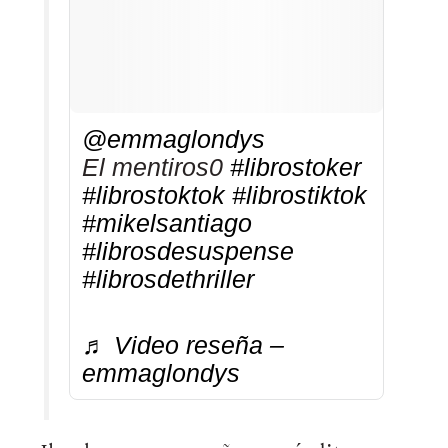
@emmaglondys
El mentiros0
#librostoker
#librostoktok
#librostiktok
#mikelsantiago
#librosdesuspense
#librosdethriller
♬ Video reseña –
emmaglondys