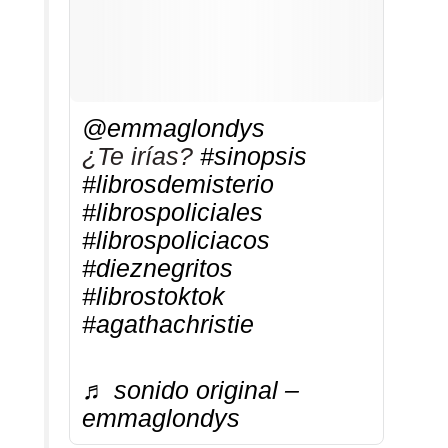
@emmaglondys
¿Te irías?
#sinopsis
#librosdemisterio
#librospoliciales
#librospoliciacos
#dieznegritos
#librostoktok
#agathachristie
♬ sonido original –
emmaglondys