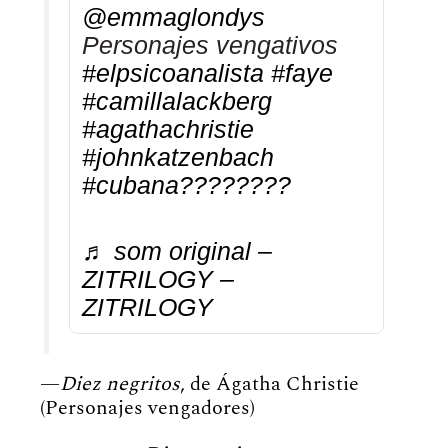
@emmaglondys
Personajes vengativos
#elpsicoanalista
#faye
#camillalackberg
#agathachristie
#johnkatzenbach
#cubana????????
♬ som original –
ZITRILOGY –
ZITRILOGY
—
Diez negritos
, de Ágatha Christie
(Personajes vengadores)