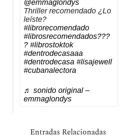
@emmaglondys
Thriller recomendado ¿Lo
leíste?
#librorecomendado
#librosrecomendados???
?
#librostoktok
#dentrodecasaaa
#dentrodecasa
#lisajewell
#cubanalectora
♬ sonido original –
emmaglondys
Entradas Relacionadas